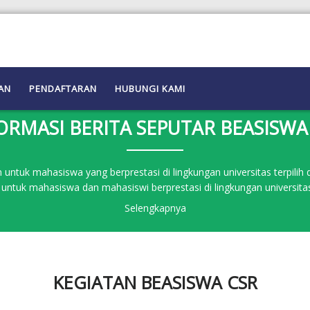
AN
PENDAFTARAN
HUBUNGI KAMI
ORMASI BERITA SEPUTAR BEASISWA
ntuk mahasiswa yang berprestasi di lingkungan universitas terpilih 
 untuk mahasiswa dan mahasiswi berprestasi di lingkungan universitas 
Selengkapnya
KEGIATAN BEASISWA CSR